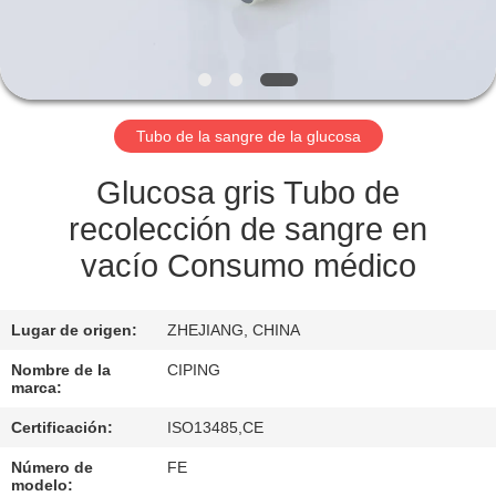
CONTROL
DE
CALIDAD
Tubo de la sangre de la glucosa
ÉNTRENOS
Glucosa gris Tubo de
EN
recolección de sangre en
CONTACTO
vacío Consumo médico
CON
Lugar de origen:
ZHEJIANG, CHINA
PIDA
Nombre de la
CIPING
marca:
UNA
Certificación:
ISO13485,CE
CITA
Número de
FE
modelo: