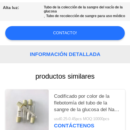
MAPA
Alta luz:
Tubo de la colección de la sangre del vacío de la
DEL
glucosa
,
Tubo de recolección de sangre para uso médico
SITIO
CONTACTO!
PRIVACY
POLICY
INFORMACIÓN DETALLADA
productos similares
Codificado por color de la
flebotomía del tubo de la
sangre de la glucosa del Na 2
del EDTA para la hemólisis
usd0.25-0.45pcs MOQ:10000pcs
del azúcar
CONTÁCTENOS