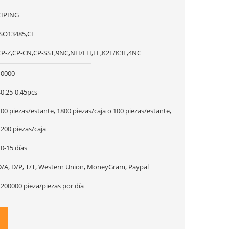
CIPING
ISO13485,CE
CP-Z,CP-CN,CP-SST,9NC,NH/LH,FE,K2E/K3E,4NC
10000
$0.25-0.45pcs
00 piezas/estante, 1800 piezas/caja o 100 piezas/estante,
200 piezas/caja
0-15 días
D/A, D/P, T/T, Western Union, MoneyGram, Paypal
1200000 pieza/piezas por día