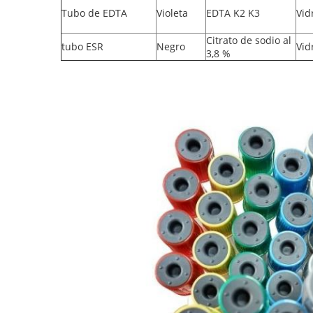
Tubo de EDTA
Violeta
EDTA K2 K3
Vid
Citrato de sodio al
tubo ESR
Negro
Vid
3,8 %