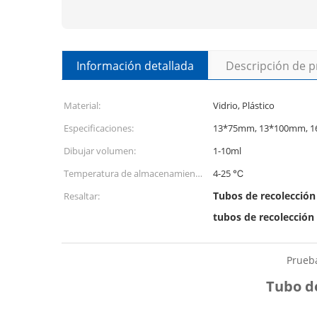
Información detallada
Descripción de 
Material:
Vidrio, Plástico
Especificaciones:
13*75mm, 13*100mm, 
Dibujar volumen:
1-10ml
Temperatura de almacenamiento
4-25 ℃
recomendada::
Tubos de recolección 
Resaltar:
tubos de recolección
Prueba
Tubo de