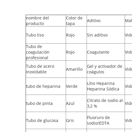
nombre del
Color de
Aditivo
Mat
producto
tapa
Tubo liso
Rojo
Sin aditivo
Vid
Tubo de
coagulación
Rojo
Coagulante
Vid
profesional
Tubo de acero
Gel y activador de
Amarillo
Vid
inoxidable
coágulos
Litio Heparina
tubo de heparina
Verde
Vid
Heparina Sódica
Citrato de sodio al
tubo de pinta
Azul
Vid
3,2 %
Fluoruro de
Tubo de glucosa
Gris
Vid
sodio/EDTA