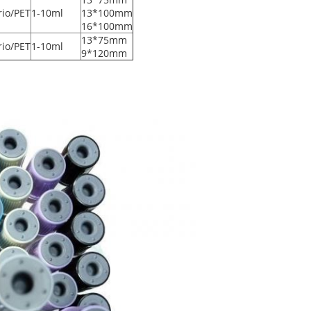
rio/PET
1-10ml
13*100mm
16*100mm
13*75mm
rio/PET
1-10ml
9*120mm