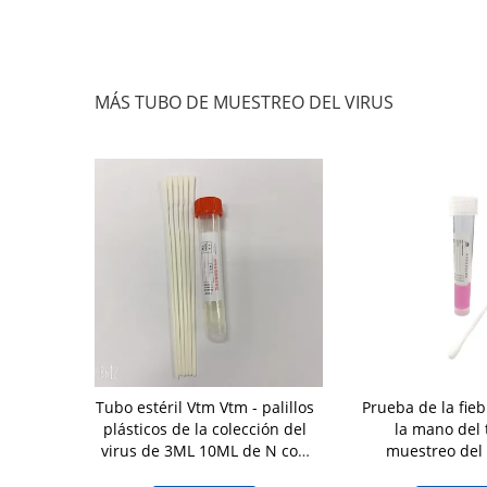
MÁS TUBO DE MUESTREO DEL VIRUS
el virus del
Tubo estéril Vtm Vtm - palillos
Prueba de la fieb
onal de la
plásticos de la colección del
la mano del 
rvación del
virus de 3ML 10ML de N con
muestreo del 
ntegridad
la esponja
laboratorio