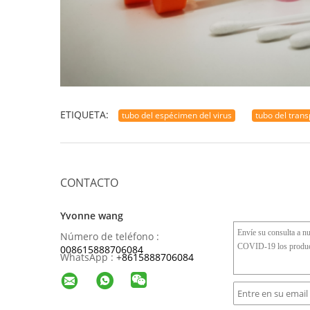
ETIQUETA:
tubo del espécimen del virus
tubo del trans
CONTACTO
Yvonne wang
Número de teléfono :
008615888706084
WhatsApp :
+
8615888706084