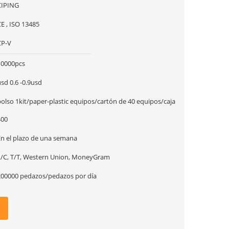
CIPING
E , ISO 13485
CP-V
10000pcs
sd 0.6 -0.9usd
bolso 1kit/paper-plastic equipos/cartón de 40 equipos/caja
400
En el plazo de una semana
L/C, T/T, Western Union, MoneyGram
200000 pedazos/pedazos por día