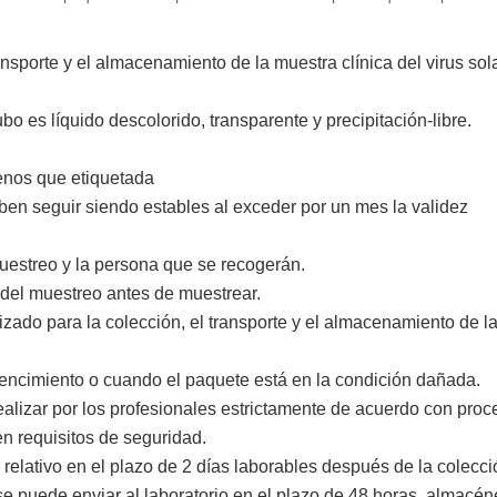
transporte y el almacenamiento de la muestra clínica del virus so
bo es líquido descolorido, transparente y precipitación-libre.
enos que etiquetada
eben seguir siendo estables al exceder por un mes la validez
muestreo y la persona que se recogerán.
 del muestreo antes de muestrear.
lizado para la colección, el transporte y el almacenamiento de la
vencimiento o cuando el paquete está en la condición dañada.
ealizar por los profesionales estrictamente de acuerdo con pr
en requisitos de seguridad.
io relativo en el plazo de 2 días laborables después de la colec
e puede enviar al laboratorio en el plazo de 48 horas, almacén