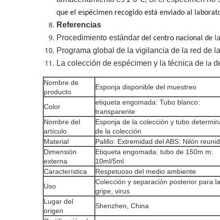
2-8ºC
;
que el espécimen recogido está enviado al laborat
Referencias
l
Procedimiento estándar
del centro nacional de
Programa global de la vigilancia de la red de 
la
La colección de espécimen y la técnica de
d
Nombre de
Esponja disponible del muestreo
producto
etiqueta engomada: Tubo blanco:
Color
transparente
Nombre del
Esponja de la colección y tubo determi
artículo
de la colección
Material
Palillo: Extremidad del ABS: Nilón reuni
Dimensión
Etiqueta engomada: tubo de 150m m:
externa
10ml/5ml
Característica
Respetuoso del medio ambiente
Colección y separación posterior para l
Uso
gripe, virus
Lugar del
Shenzhen, China
origen