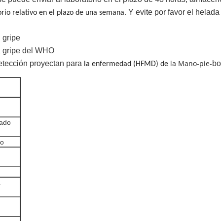
Y evite por favor el helada
orio relativo en el plazo de una semana.
a
gripe
la gripe del WHO
la Mano-pie-
etección proyectan para
bo
la enfermedad
(HFMD)
de
nado
do
a