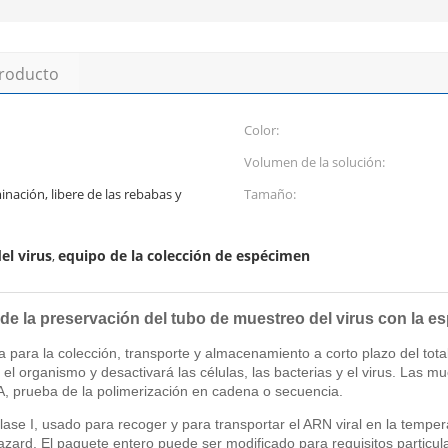
producto
Color:
Volumen de la solución:
minación, libere de las rebabas y
Tamaño:
el virus
equipo de la colección de espécimen
,
de la preservación del tubo de muestreo del virus con la 
 para la colección, transporte y almacenamiento a corto plazo del tot
yse el organismo y desactivará las células, las bacterias y el virus. La
A, prueba de la polimerización en cadena o secuencia.
a clase I, usado para recoger y para transportar el ARN viral en la tem
azard. El paquete entero puede ser modificado para requisitos particul