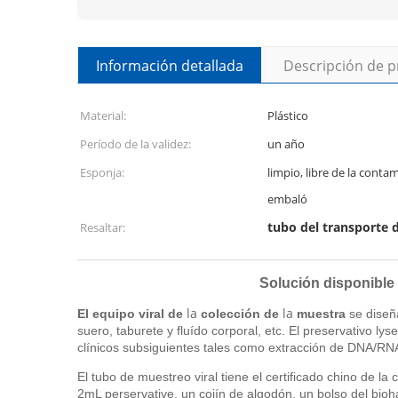
Información detallada
Descripción de 
Material:
Plástico
Período de la validez:
un año
Esponja:
limpio, libre de la conta
embaló
tubo del transporte d
Resaltar:
Solución disponible 
la
la
El equipo viral de
colección de
muestra
se diseña
suero, taburete y fluído corporal, etc. El preservativo l
clínicos subsiguientes tales como extracción de DNA/RN
El tubo de muestreo viral tiene el certificado chino de l
2mL perservative, un cojín de algodón, un bolso del bioh