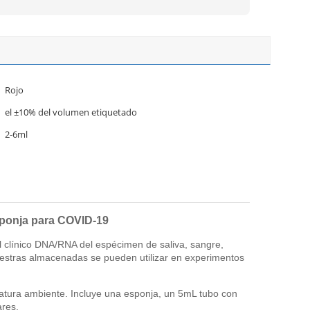
Rojo
el ±10% del volumen etiquetado
2-6ml
esponja para COVID-19
al clínico DNA/RNA del espécimen de saliva, sangre,
s muestras almacenadas se pueden utilizar en experimentos
peratura ambiente. Incluye una esponja, un 5mL tubo con
ares.