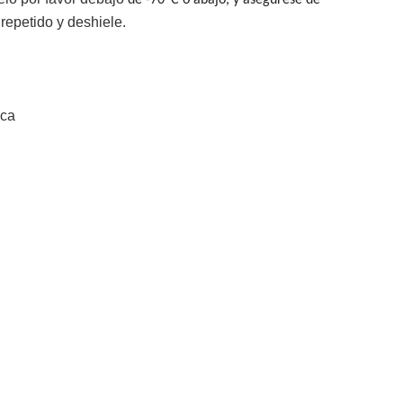
de -70ºC
o abajo, y asegúrese de
 repetido y deshiele.
ca