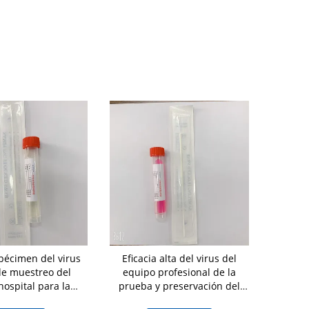
pécimen del virus
Eficacia alta del virus del
Tubo estéril 
de muestreo del
equipo profesional de la
plásticos de
hospital para la
prueba y preservación del
virus de 3M
 la gripe aviar
virus de la integridad
la