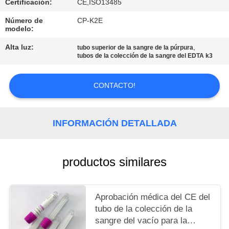
Certificación:
CE,ISO13485
MAPA
DEL
Número de
CP-K2E
modelo:
SITIO
Alta luz:
,
tubo superior de la sangre de la púrpura
tubos de la colección de la sangre del EDTA k3
PRIVACY
POLICY
CONTACTO!
INFORMACIÓN DETALLADA
productos similares
Aprobación médica del CE del
tubo de la colección de la
sangre del vacío para la