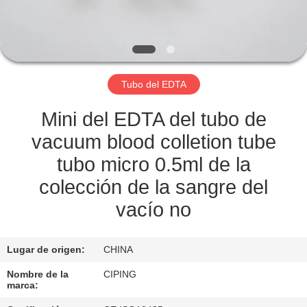
CONTROL
DE
CALIDAD
Tubo del EDTA
ÉNTRENOS
Mini del EDTA del tubo de
EN
vacuum blood colletion tube
CONTACTO
tubo micro 0.5ml de la
CON
colección de la sangre del
vacío no
PIDA
UNA
Lugar de origen:
CHINA
CITA
Nombre de la
CIPING
marca: