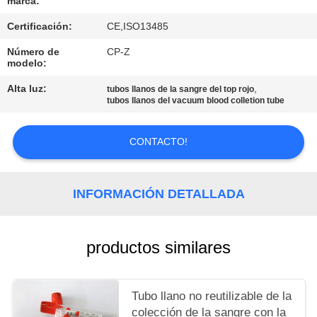
marca:
MAPA
Certificación:
CE,ISO13485
DEL
SITIO
Número de
CP-Z
modelo:
Alta luz:
,
tubos llanos de la sangre del top rojo
PRIVACY
tubos llanos del vacuum blood colletion tube
POLICY
CONTACTO!
INFORMACIÓN DETALLADA
productos similares
Tubo llano no reutilizable de la
colección de la sangre con la