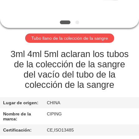
CONTROL
DE
CALIDAD
Tubo llano de la colección de la sangre
ÉNTRENOS
3ml 4ml 5ml aclaran los tubos
EN
de la colección de la sangre
CONTACTO
del vacío del tubo de la
CON
colección de la sangre
PIDA
Lugar de origen:
CHINA
UNA
Nombre de la
CIPING
marca:
CITA
Certificación:
CE,ISO13485