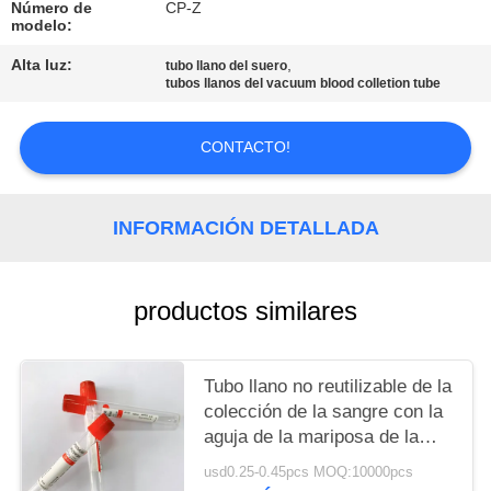
MAPA
Número de
CP-Z
modelo:
DEL
Alta luz:
,
tubo llano del suero
SITIO
tubos llanos del vacuum blood colletion tube
PRIVACY
CONTACTO!
POLICY
INFORMACIÓN DETALLADA
productos similares
Tubo llano no reutilizable de la
colección de la sangre con la
aguja de la mariposa de la
colección de la sangre
usd0.25-0.45pcs MOQ:10000pcs